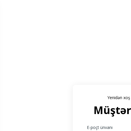
Yenidən xoş 
Müştəri
E-poçt ünvanı