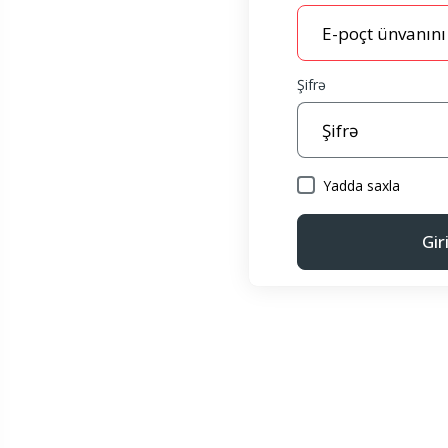
Şifrə
Yadda saxla
Gir