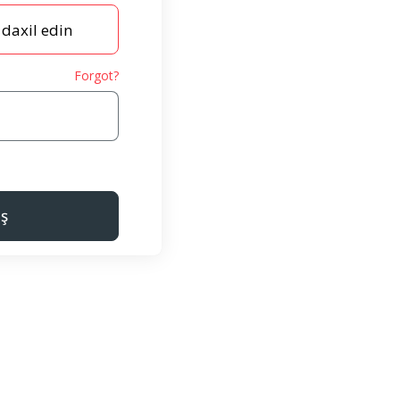
Forgot?
iş